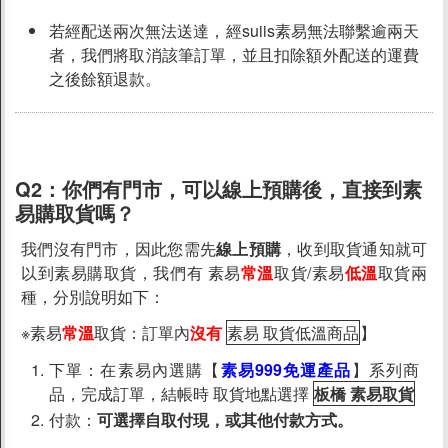
聯絡我們
若經配送兩次無法送達，經suiis素易無法聯繫逾兩天
者，我們將取消該筆訂單，並且扣除額外配送的運費
上架提案
之後餘額退款。
Q2：
你們有門市，可以線上預購後，直接到素
易購取貨嗎？
我們沒有門市，因此您需先
線上預購
，收到取貨通知就可
以到素易購取貨，我們有 素易
常溫
取貨/素易
低溫
取貨兩
種，分別說明如下：
※素易
常溫
取貨：訂單內
沒有
素易 取貨低溫商品
】
下單：在素易內選購【
素易999免運產品
】系列商
品，完成訂單，結帳時 取貨地點選擇
板橋 素易取貨
付款：
可選擇自取付現，或其他付款方式。