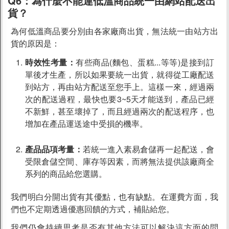
Q6：
為什麼不能連低溫商品統一由網站配送出
貨？
為何低溫商品要分別由各家廠商出貨，無法統一由站方出
貨的原因是：
時效性考量：
有些商品(麵包、蛋糕...等等)是接到訂
單後才生產，所以如果要統一出貨，就得從工廠配送
到站方，再由站方配送至您手上。這樣一來，經過兩
次的配送過程，最快也要3~5天才能送到，產品已經
不新鮮，甚至壞掉了，而且經過兩次的配送程序，也
增加在產品運送途中受損的機率。
產品品項考量：
若統一進入素易倉儲再一起配送，會
受限倉儲空間、庫存等因素，而將無法提供該廠商全
系列的商品給您選購。
我們明白分開出貨有其優點，也有缺點。在運費方面，我
們也不定期透過優惠回饋的方式，補貼給您。
我們仍會持續思考是否有其他方法可以解決這方面的問