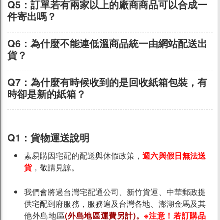
關於SUIIS黑卡會員
Q5：
訂單若有兩家以上的廠商商品可以合成一
件寄出嗎？
(複製連結)
素食分類說明
全家FamilyMart 贈品兌換
Q6：
為什麼不能連低溫商品統一由網站配送出
蛋糕宅配風險須知
貨？
(複製連結)
其他問題
Q7：
為什麼有時候收到的是回收紙箱包裝，有
suiis主網站
時卻是新的紙箱？
(複製連結)
帳號相關問題
名詞定義問題
電腦操作問題
Q1：
貨物運送說明
操作問題
素易購因宅配的配送與休假政策，
週六與假日無法送
貨
，敬請見諒。
商店資訊
我們會將過台灣宅配通公司、新竹貨運、中華郵政提
關於我們
供宅配到府服務，服務遍及台灣各地、澎湖金馬及其
他外島地區
(外島地區運費另計)。
※注意！若訂購品
品牌故事