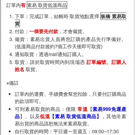
訂單內
有
素易 取貨低溫商品
下單：完成訂單，結帳時 取貨地點選擇
板橋 素易取
貨
付款：
一律要先付款
，才會備貨。
備貨：素易出貨人員將您訂購的產品先行準備好。
(低溫商品付款後約7個工作天後即可取貨)
通知取貨：透過mail通知訂購人。
取貨：請於取貨時間內到現場憑
訂單編號、訂購人
姓名
取貨。
※備註
訂單內的運費、手續費會幫您扣除，只要付訂購商品
的款項即可。
可到素易取貨的商品：僅限
常溫
【
素易999免運產
品
】、以及
低溫
【素易 取貨低溫商品】
，其他非素
易出貨的商品請恕無法來素易取貨。
自行取貨的時間：平日週一至週五：09:00~17:30