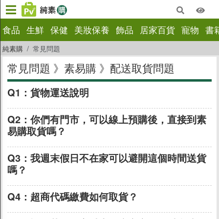
×
食品
生鮮
保健
美妝保養
飾品
居家百貨
寵物
書
常見問題
純素購
常見問題
常見問題 》素易購 》配送取貨問題
素易購
訂購常見問題
Q1：
貨物運送說明
(複製連結)
付款常見問題
配送取貨問題
Q2：
你們有門市，可以線上預購後，直接到素
易購取貨嗎？
超商取貨問題
(複製連結)
退換貨及退款
Q3：
我週末假日不在家可以避開這個時間送貨
電子發票問題
嗎？
(複製連結)
台灣以外訂購問題
優惠券問題
Q4：
超商代碼繳費如何取貨？
(複製連結)
關於「素易幣」