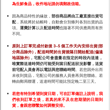
為生鮮食品，收件地址請勿填郵政信箱。
素食分類說明
隱私權聲明
因為商品特性的緣故，
部份商品將由工廠直接出貨宅
配
，系統將於結帳時，自動會分別條列各別出貨的品
客戶服務
項。
運費計算
以及
配送時間
也隨著不同供應商而有所
不同。
訂單/配送進度查詢
運費如何計算
原則上訂單完成付款後 3~5 個工作天內安排出貨(部
訂購說明
分商品除外)，配送時間於出貨後隔日開始配送(偏遠
地區除外)
，宅配公司會盡量在指定的時段內送達，
發票問題
唯實際送達時間仍可能受到當日配送狀況影響，送貨
海外訂購辦法
前宅配人員會再以電話與您聯絡時間
。若您因外出而
折價券說明
未收到貨品，宅配公司的服務人員會再與您聯絡。若
FAQ常見問題
轉由郵局聯運，送達時間可能比預定晚二至三天。
客服資訊
若您有特別希望到貨日期，可在訂單備註上說明，我
們收到訂單之後，若真的來不及在您期望的日期到
常見問題
貨，會跟您聯繫如何調整安排。
純素購LINE客服