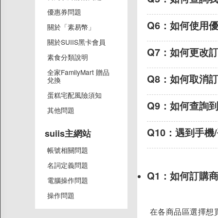
優惠券問題
關於SUIIS黑卡會員
Q6：
如何使用
關於「素易幣」
素食分類說明
關於SUIIS黑卡會員
全家FamilyMart 贈品兌換
Q7：
如何更改
素食分類說明
蛋糕宅配風險須知
全家FamilyMart 贈品
其他問題
Q8：
如何取消
兌換
suiis主網站
蛋糕宅配風險須知
Q9：
如何查詢
其他問題
帳號相關問題
名詞定義問題
Q10：
遇到手機
suiis主網站
電腦操作問題
帳號相關問題
操作問題
名詞定義問題
Q1：
如何訂購
電腦操作問題
商店資訊
操作問題
在各商品區選擇想
關於我們