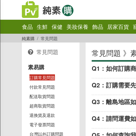
×
食品
生鮮
保健
美妝保養
飾品
居家百貨
常見問題
純素購
常見問題
素易購
常見問題 》
常見問題
訂購常見問題
素易購
Q1：
如何訂購
付款常見問題
訂購常見問題
配送取貨問題
Q2：
訂購需要先
付款常見問題
超商取貨問題
配送取貨問題
退換貨及退款
Q3：
離島地區
超商取貨問題
電子發票問題
退換貨及退款
台灣以外訂購問題
Q4：
請問運費
電子發票問題
優惠券問題
Q5：
如何查詢
台灣以外訂購問題
關於「素易幣」