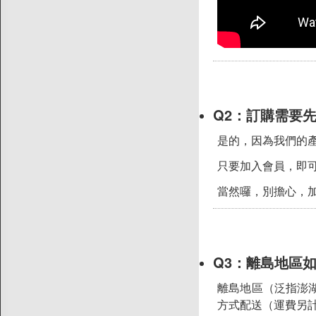
純素購LINE客服
聯絡我們
上架提案
Q2：
訂購需要先
是的，因為我們的產
只要加入會員，即
當然囉，別擔心，
Q3：
離島地區
離島地區（泛指澎
方式配送（運費另