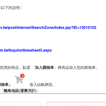
考以下的說明：
】
ov.tw/post/internet/SearchZone/index.jsp?ID=13010102
om.tw/Inquire/timesheet3.aspx
想買的商品，點選 「
加入購物車
」將商品加入您的購物車。
購物車」
進入結帳網頁。
「
離島地區(運費另計)
」