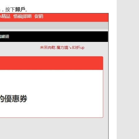
碼，按下
歸戶
。