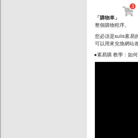
品牌故事
素食分類說明
「購物車」
整個購物程序。
隱私權聲明
您必須是suiis
客戶服務
可以用來兌換網站
訂單/配送進度查詢
●素易購 教學：如
運費如何計算
訂購說明
發票問題
海外訂購辦法
折價券說明
FAQ常見問題
客服資訊
常見問題