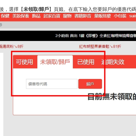
後，選擇【
未領取/歸戶
】頁籤。在底下輸入您要歸戶的優惠代