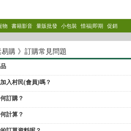
寵物
書籍影音
量販批發
小包裝
惜福|即期
促銷
素易購 》訂購常見問題
商品
(複製連結)
加入村民(會員)嗎？
(複製連結)
如何訂購？
(複製連結)
如何計算？
(複製連結)
我的訂單資料呢？
(複製連結)