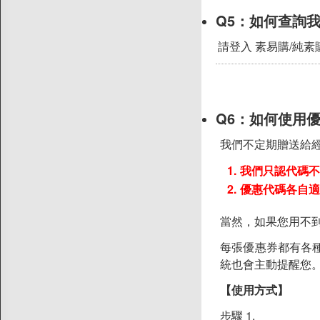
Q5：
如何查詢
請登入 素易購/純素
Q6：
如何使用
我們不定期贈送給
我們只認代碼不
優惠代碼各自適
當然，如果您用不
每張優惠券都有各
統也會主動提醒您
【使用方式】
步驟 1.